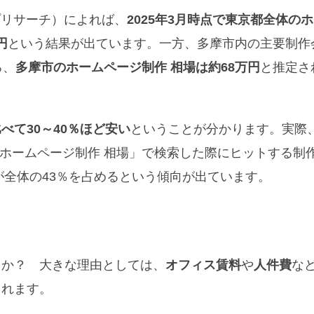
プリサーチ）によれば、
2025年3月時点で東京都全体の
円
という結果が出ています。一方、多摩市内の主要制作
ろ、
多摩市のホームページ制作 相場は約68万円
と推定さ
べて30～40％ほど安い
ということが分かります。実際
 ホームページ制作 相場」で検索した際にヒットする制
が全体の43％を占めるという傾向が出ています。
うか？ 大きな理由としては、
オフィス賃料
や
人件費
な
られます。