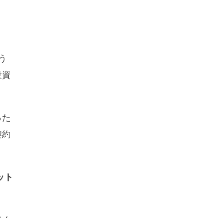
う
投資
った
契約
ット