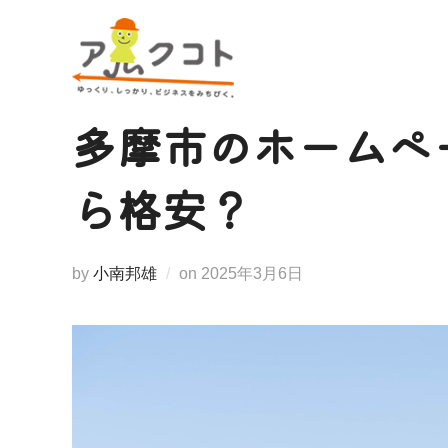
コ
ン
テ
ン
多摩市のホームペ
ツ
へ
ら格安？
ス
キ
ッ
投
by
小南邦雄
on
2025年3月6日
稿
プ
日: