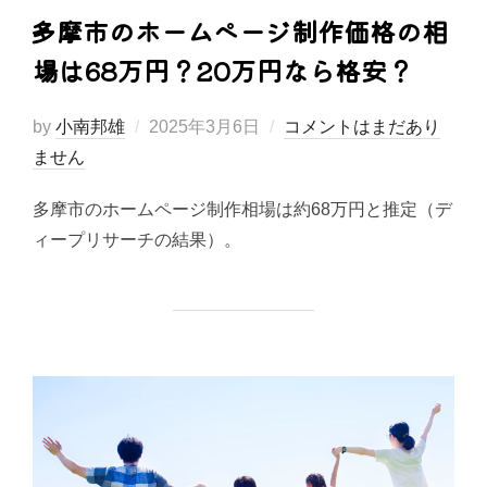
多摩市のホームページ制作価格の相
場は68万円？20万円なら格安？
投
by
小南邦雄
2025年3月6日
コメントはまだあり
稿
ません
日:
多摩市のホームページ制作相場は約68万円と推定（デ
ィープリサーチの結果）。