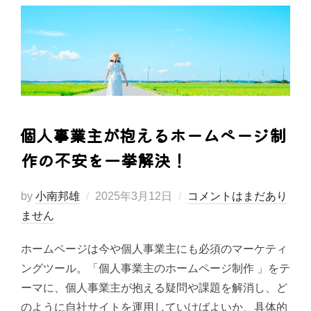
個人事業主が抱えるホームページ制
作の不安を一挙解決！
投
by
小南邦雄
2025年3月12日
コメントはまだあり
稿
ません
日:
ホームページは今や個人事業主にも必須のマーケティ
ングツール。「個人事業主のホームページ制作 」をテ
ーマに、個人事業主が抱える疑問や課題を解消し、ど
のように自社サイトを運用していけばよいか、具体的