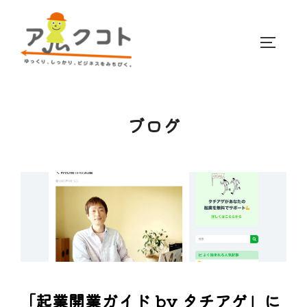
コ
ン
サイドバ
テ
ン
ツ
へ
ブログ
ス
キ
ッ
プ
「起業開業ガイド by タチアゲ」に