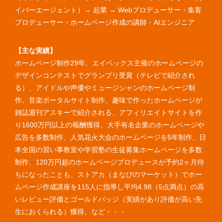
イバーエージェント）→ 起業 → Webプロデューサー・集客
プロデューサー・ホームページ作成の講師・AIエンジニア
【主な実績】
ホームページ制作29年、エイベックス主催のホームページの
デザインコンテストでグランプリ受賞（テレビで紹介され
る）、アイドルや声優やミュージシャンのホームページ制
作、音楽ポータルサイト制作、趣味で作ったホームページが
雑誌週刊アスキーで紹介される、アフィリエイトサイトを作
り1600万円以上の報酬獲得、大手有名企業のホームページや
広告を多数制作、人気花火大会のホームページを5年制作、日
本全国の習い事教室や学習塾の生徒募集ホームページを多数
制作、120万円超のホームページプロデュースが予約2ヶ月待
ちになったことも、ストアカ（まなびのマーケット）でホー
ムページ作成講座を115人に指導し平均4.98（5点満点）の高
いレビュー評価とゴールドバッジ（実績があり評価が高い先
生におくられる）獲得、など・・・