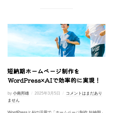
短納期ホームページ制作を
WordPress×AIで効率的に実現！
投
by
小南邦雄
2025年3月5日
コメントはまだあり
稿
ません
日:
WordPressとAIの活用で「ホームページ制作 短納期」